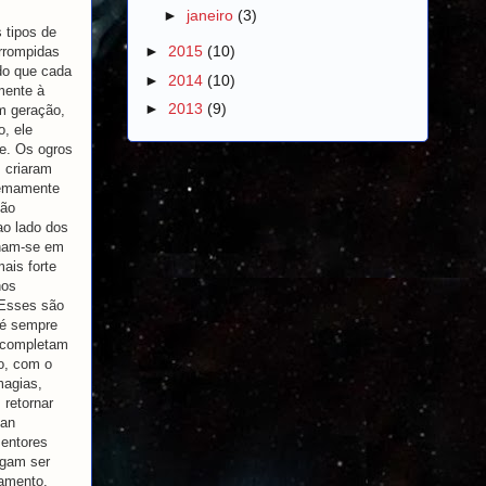
►
janeiro
(3)
 tipos de
►
2015
(10)
orrompidas
do que cada
►
2014
(10)
mente à
►
2013
(9)
m geração,
, ele
te. Os ogros
s criaram
remamente
não
ao lado dos
alham-se em
ais forte
hos
. Esses são
s é sempre
 completam
o, com o
magias,
 retornar
man
mentores
igam ser
amento,