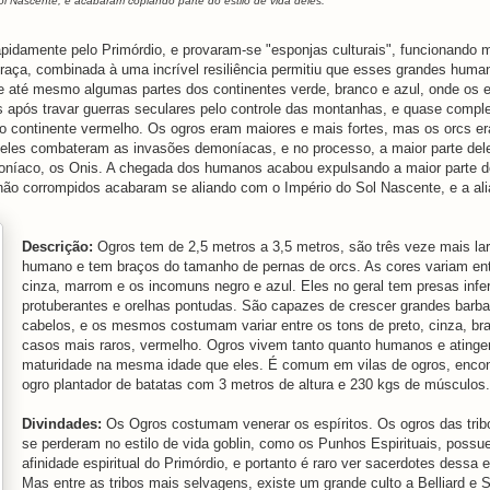
 Nascente, e acabaram copiando parte do estilo de vida deles.
pidamente pelo Primórdio, e provaram-se "esponjas culturais", funcionando 
 raça, combinada à uma incrível resiliência permitiu que esses grandes huma
e até mesmo algumas partes dos continentes verde, branco e azul, onde os e
s após travar guerras seculares pelo controle das montanhas, e quase compl
 no continente vermelho. Os ogros eram maiores e mais fortes, mas os orcs 
o eles combateram as invasões demoníacas, e no processo, a maior parte dele
níaco, os Onis. A chegada dos humanos acabou expulsando a maior parte 
não corrompidos acabaram se aliando com o Império do Sol Nascente, e a ali
Descrição:
Ogros tem de 2,5 metros a 3,5 metros, são três veze mais l
humano e tem braços do tamanho de pernas de orcs. As cores variam ent
cinza, marrom e os incomuns negro e azul. Eles no geral tem presas infer
protuberantes e orelhas pontudas. São capazes de crescer grandes barba
cabelos, e os mesmos costumam variar entre os tons de preto, cinza, br
casos mais raros, vermelho. Ogros vivem tanto quanto humanos e ating
maturidade na mesma idade que eles. É comum em vilas de ogros, encon
ogro plantador de batatas com 3 metros de altura e 230 kgs de músculos.
Divindades:
Os Ogros costumam venerar os espíritos. Os ogros das trib
se perderam no estilo de vida goblin, como os Punhos Espirituais, possu
afinidade espiritual do Primórdio, e portanto é raro ver sacerdotes dessa 
Mas entre as tribos mais selvagens, existe um grande culto a Belliard e 