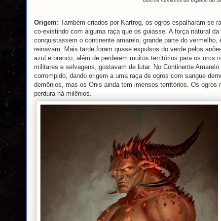
com os humanos do Império do Sol
Origem:
Também criados por Kartrog, os ogros espalharam-se ra
co-existindo com alguma raça que os guiasse. A força natural da
conquistassem o continente amarelo, grande parte do vermelho, 
reinavam. Mais tarde foram quase expulsos do verde pelos anõe
azul e branco, além de perderem muitos territórios para os orcs
militares e selvagens, gostavam de lutar. No Continente Amarel
corrompido, dando origem a uma raça de ogros com sangue demo
demônios, mas os Onis ainda tem imensos territórios. Os ogros 
perdura há milênios.