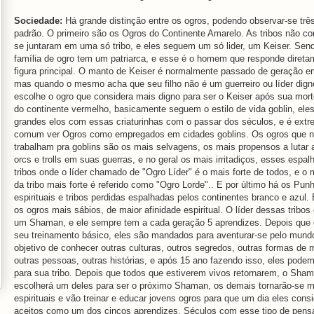
Sociedade:
Há grande distinção entre os ogros, podendo observar-se três
padrão. O primeiro são os Ogros do Continente Amarelo. As tribos não c
se juntaram em uma só tribo, e eles seguem um só lider, um Keiser. Sen
família de ogro tem um patriarca, e esse é o homem que responde direta
figura principal. O manto de Keiser é normalmente passado de geração e
mas quando o mesmo acha que seu filho não é um guerreiro ou líder digno
escolhe o ogro que considera mais digno para ser o Keiser após sua mor
do continente vermelho, basicamente seguem o estilo de vida goblin, ele
grandes elos com essas criaturinhas com o passar dos séculos, e é ext
comum ver Ogros como empregados em cidades goblins. Os ogros que 
trabalham pra goblins são os mais selvagens, os mais propensos a lutar 
orcs e trolls em suas guerras, e no geral os mais irritadiços, esses esp
tribos onde o líder chamado de "Ogro Líder" é o mais forte de todos, e o m
da tribo mais forte é referido como "Ogro Lorde".. E por último há os Pun
espirituais e tribos perdidas espalhadas pelos continentes branco e azul
os ogros mais sábios, de maior afinidade espiritual. O líder dessas tribo
um Shaman, e ele sempre tem a cada geração 5 aprendizes. Depois que
seu treinamento básico, eles são mandados para aventurar-se pelo mund
objetivo de conhecer outras culturas, outros segredos, outras formas de 
outras pessoas, outras histórias, e após 15 ano fazendo isso, eles podem
para sua tribo. Depois que todos que estiverem vivos retornarem, o Sha
escolherá um deles para ser o próximo Shaman, os demais tornarão-se 
espirituais e vão treinar e educar jovens ogros para que um dia eles cons
aceitos como um dos cincos aprendizes. Séculos com esse tipo de pens