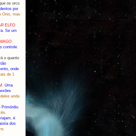
que os orcs
dentos por
 Onis, mas
AR ELFO
rra. Se um
SMAGO
o controle.
rá o quanto
stão
mento, onde
ais de 1
M.
Uma
nexões
 deles anda
 Primórdio.
cês.
iajam, é
ioria dos
ns