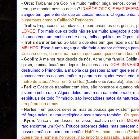
- Orcs:
Trabalhar pra Goblin é muito melhor, briga menos, come 
tem que mandar nessas coisas?
IRMÃOS ORCS, SEMPRE ES
sangue tem que entender que as coisas mudam. Chegará o dia, 
numerosos como o Califado? Perigosos.
- Trolls:
Engraçados, agradáveis, e bem próximos dos goblins, po
LONGE
.
Por mais que os trolls não sejam muito apegados à coi
dia acontecer um conflito entre orcs, trolls e goblins, os Ogros lu
- Trolls da montanha:
Só falar o que eles tem que fazer e dar 
MELHOR!
Essa é uma raça que não faria a menor diferença para
Cuidaria deles, da mesma maneira que cuido quando uma besta f
- Goblin:
A melhor raça depois de nós. Ache uma família Goblin q
quiser, e ainda ficará rico depois de alguns anos.
GOBLIN VERD
destruíndo o Primórdio, a maioria das pessoas acham que eles n
convenceremos nossos irmãos a pararem de ajudar essas criaturi
metro de altura? Aqui, em Sha Hua
(Continente Amarelo)
, eles n
- Ferlix:
Gosto de trabalhar com eles, são honestos e quando rola
jovem e nobra raça. Alguns deles tomam um caminho errado, mas
espirituais de todo Primórdio, são invocadores natos da natureza,
em pé ou usa armas.
- Norfss:
Tem poucos deles aí, mas os poucos que existem par
Há força neles, e uma inteligência assustadora também.
Os gran
- Kyrin:
Nunca vi um desses, se visse, acabava com ele.
MORG
raro encontrar um Kyrin. Poucos sabemos deles, mas parecem cri
nossos irmãos é ruim com perdão.
Huh? Heimein Ikimonos? Eles
guerreiros e homens honrados, não importa o passado, já provar