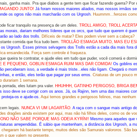
mais, ganha mais. Pra que diabos a gente tem que ficar fazendo guerra? Por 
MAGANDO JUNTO!
Já foram nossos maiores aliados, mas nossos irmãos se
onde os ogros não mais marcharão com os Urgrosh
.
Huummm...ferozes como
de ficar tranquilo na presença de um deles.
TROLL AMIGO, TROLL ACERT
sas morais, dariam melhores líderes que os orcs, que tudo que querem é gue
tarão ao lado dos trolls.
Difíceis de matar? Eles podem viver sem a cabeça?
bastante comida que fica tudo bem.
TROLLÃO ESMAGA MUITO, MAS EU E
 os Urgrosh. Esses primos selvagens dos Trolls estão a cada dia mais fora d
ica ensandecida. Força sem controle é fraqueza.
ue queira te contratar, e ajude eles em tudo que puder, você comerá e dormi
E E PEQUENO, GOBLIN ESMAGA RUIM MAS DAR COMIDA!
Os goblins e
ão perceberam isso, a verdade é mais triste...eles não ligam. Chegará o mo
nhas, e então, eles terão que pagar por seus erros.
Criaturas de um pouco m
ão durariam 1 semana.
 porrada, eles lutam pra valer.
HHUHHH, GATINHO PERIGOSO, BRIGA BE
 isso deve se corrigir com os anos. Já, os Rajinn, tem uma das maiores co
 proteja-os e ajude-os.
Aqui temos grandes e perigosos felinos, mas nenhum
ecem legais.
NUNCA VI UM LAGARTÃO.
A raça com o sangue mais antigo do
des dragões ainda existem por aqui, mas não há filhos deles, como os de vo
ONO NÃO SABE PORQUE MAS ODEIA KYRÍN!!
Mesmo para aqueles que v
aturas arrependidas. É sábio que mantenham, a distância dos Urgrosh, a ma
 chegaram há bastante tempo, muitos deles são Samurais valororos. São bo
am o que valem no presente.