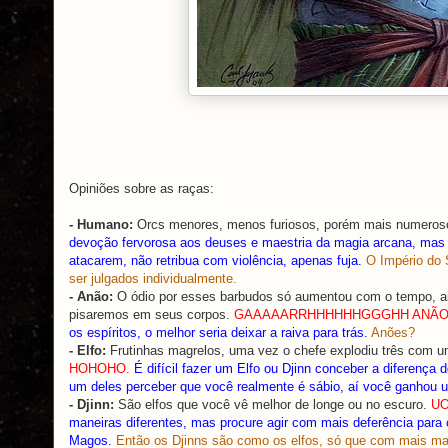
Opiniões sobre as raças:
- Humano
:
Orcs menores, menos furiosos, porém mais numeros
devoção fervorosa aos deuses e maestria da magia arcana, mas 
atacarem, não retribua com violência, apenas fuja.
O Império do 
ser julgados individualmente.
- Anão:
O ódio por esses barbudos só aumentou com o tempo, a
pisaremos em seus corpos.
GAAAAARRHHHHHHGGGHH ANÃ
os espíritos, o melhor seria deixar a raiva para trás.
Anões?
- Elfo:
Frutinhas magrelos, uma vez o chefe explodiu três com u
HOHOHO.
É difícil fazer um Elfo ou Djinn conceber a diferença d
um deles perceber que você realmente é sábio, aí você ganhou 
- Djinn:
São elfos que você vê melhor de longe ou no escuro.
UO
maneiras diferentes, mas procure agir com mais deferência pa
Magos.
Então os Djinns são como os elfos, só que com mais ma