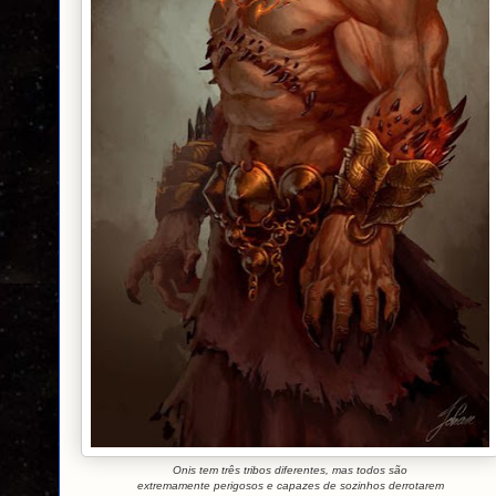
Onis tem três tribos diferentes, mas todos são
extremamente perigosos e capazes de sozinhos derrotarem