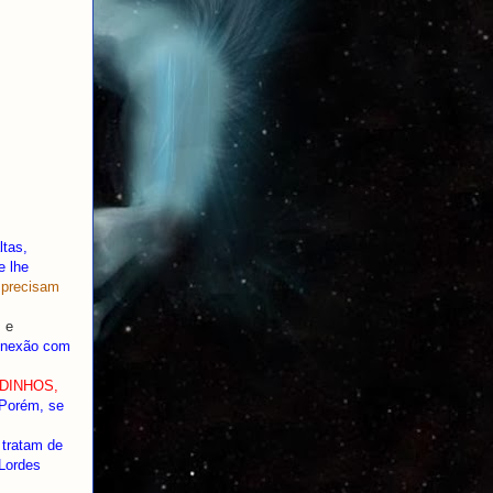
ltas,
e lhe
 precisam
 e
conexão com
DINHOS,
..Porém, se
 tratam de
Lordes