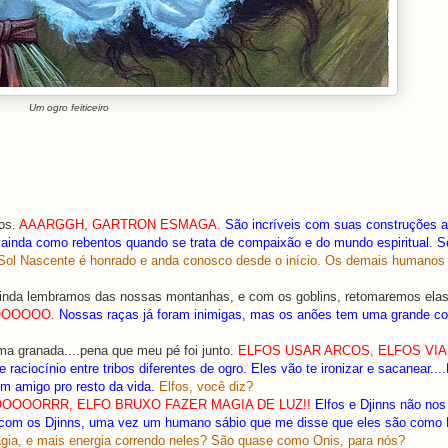
Um ogro feiticeiro
os.
AAARGGH, GARTRON ESMAGA.
São incríveis com suas construções a
ainda como rebentos quando se trata de compaixão e do mundo espiritual. S
Sol Nascente é honrado e anda conosco desde o início. Os demais humanos
inda lembramos das nossas montanhas, e com os goblins, retomaremos elas
OOOOOO.
Nossas raças já foram inimigas, mas os anões tem uma grande 
ma granada....pena que meu pé foi junto.
ELFOS USAR ARCOS, ELFOS VIA
e raciocínio entre tribos diferentes de ogro. Eles vão te ironizar e sacanear..
um amigo pro resto da vida.
Elfos, você diz?
OOOORRR, ELFO BRUXO FAZER MAGIA DE LUZ!!
Elfos e Djinns não nos
ra com os Djinns, uma vez um humano sábio que me disse que eles são como 
gia, e mais energia correndo neles? São quase como Onis, para nós?