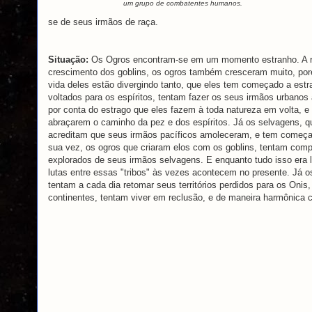
um grupo de combatentes humanos.
se de seus irmãos de raça.
Situação:
Os Ogros encontram-se em um momento estranho. A r
crescimento dos goblins, os ogros também cresceram muito, po
vida deles estão divergindo tanto, que eles tem começado a estr
voltados para os espíritos, tentam fazer os seus irmãos urbanos 
por conta do estrago que eles fazem à toda natureza em volta, 
abraçarem o caminho da pez e dos espíritos. Já os selvagens, q
acreditam que seus irmãos pacíficos amoleceram, e tem começad
sua vez, os ogros que criaram elos com os goblins, tentam comp
explorados de seus irmãos selvagens. E enquanto tudo isso era 
lutas entre essas "tribos" às vezes acontecem no presente. Já o
tentam a cada dia retomar seus territórios perdidos para os Onis
continentes, tentam viver em reclusão, e de maneira harmônica c