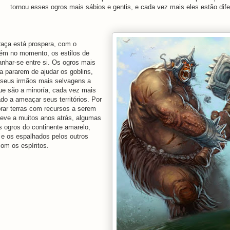
tornou esses ogros mais sábios e gentis, e cada vez mais eles estão dif
aça está prospera, com o
rém no momento, os estilos de
anhar-se entre si. Os ogros mais
a pararem de ajudar os goblins,
e seus irmãos mais selvagens a
ue são a minoría, cada vez mais
o a ameaçar seus territórios. Por
rar terras com recursos a serem
leve a muitos anos atrás, algumas
s ogros do continente amarelo,
, e os espalhados pelos outros
om os espíritos.