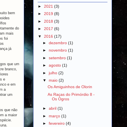
►
2021
(3)
muito bem
►
2019
(8)
noides
►
2018
(3)
lfos
etamente do
►
2017
(6)
eram mais
▼
2016
(17)
s foi
►
dezembro
(1)
dos
ança já
►
novembro
(1)
►
setembro
(1)
argos que um
►
agosto
(1)
re branco,
►
julho
(2)
iores
s e
▼
maio
(2)
anco e em
Os Amiguinhos de Olorin
em a
As Raças do Primórdio 8 -
trar um
Os Ogros
►
abril
(1)
os que não
em a maior
►
março
(1)
espécie.
►
fevereiro
(4)
Suna.