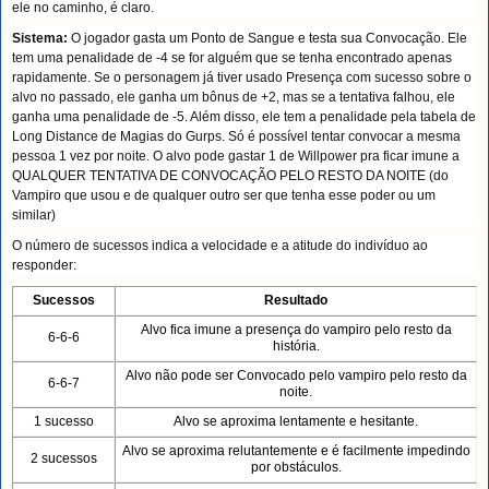
ele no caminho, é claro.
Sistema:
O jogador gasta um Ponto de Sangue e testa sua Convocação. Ele
tem uma penalidade de -4 se for alguém que se tenha encontrado apenas
rapidamente. Se o personagem já tiver usado Presença com sucesso sobre o
alvo no passado, ele ganha um bônus de +2, mas se a tentativa falhou, ele
ganha uma penalidade de -5. Além disso, ele tem a penalidade pela tabela de
Long Distance de Magias do Gurps. Só é possível tentar convocar a mesma
pessoa 1 vez por noite. O alvo pode gastar 1 de Willpower pra ficar imune a
QUALQUER TENTATIVA DE CONVOCAÇÃO PELO RESTO DA NOITE (do
Vampiro que usou e de qualquer outro ser que tenha esse poder ou um
similar)
O número de sucessos indica a velocidade e a atitude do indivíduo ao
responder:
Sucessos
Resultado
Alvo fica imune a presença do vampiro pelo resto da
6-6-6
história.
Alvo não pode ser Convocado pelo vampiro pelo resto da
6-6-7
noite.
1 sucesso
Alvo se aproxima lentamente e hesitante.
Alvo se aproxima relutantemente e é facilmente impedindo
2 sucessos
por obstáculos.