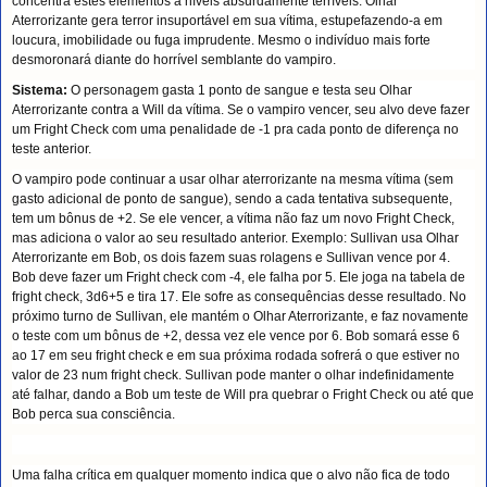
concentra estes elementos a níveis absurdamente terríveis. Olhar
Aterrorizante gera terror insuportável em sua vítima, estupefazendo-a em
loucura, imobilidade ou fuga imprudente. Mesmo o indivíduo mais forte
desmoronará diante do horrível semblante do vampiro.
Sistema:
O personagem gasta 1 ponto de sangue e testa seu Olhar
Aterrorizante contra a Will da vítima. Se o vampiro vencer, seu alvo deve fazer
um Fright Check com uma penalidade de -1 pra cada ponto de diferença no
teste anterior.
O vampiro pode continuar a usar olhar aterrorizante na mesma vítima (sem
gasto adicional de ponto de sangue), sendo a cada tentativa subsequente,
tem um bônus de +2. Se ele vencer, a vítima não faz um novo Fright Check,
mas adiciona o valor ao seu resultado anterior. Exemplo: Sullivan usa Olhar
Aterrorizante em Bob, os dois fazem suas rolagens e Sullivan vence por 4.
Bob deve fazer um Fright check com -4, ele falha por 5. Ele joga na tabela de
fright check, 3d6+5 e tira 17. Ele sofre as consequências desse resultado. No
próximo turno de Sullivan, ele mantém o Olhar Aterrorizante, e faz novamente
o teste com um bônus de +2, dessa vez ele vence por 6. Bob somará esse 6
ao 17 em seu fright check e em sua próxima rodada sofrerá o que estiver no
valor de 23 num fright check. Sullivan pode manter o olhar indefinidamente
até falhar, dando a Bob um teste de Will pra quebrar o Fright Check ou até que
Bob perca sua consciência.
Uma falha crítica em qualquer momento indica que o alvo não fica de todo