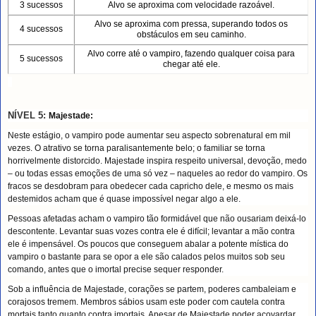
3 sucessos
Alvo se aproxima com velocidade razoável.
Alvo se aproxima com pressa, superando todos os
4 sucessos
obstáculos em seu caminho.
Alvo corre até o vampiro, fazendo qualquer coisa para
5 sucessos
chegar até ele.
NÍVEL 5:
Majestade:
Neste estágio, o vampiro pode aumentar seu aspecto sobrenatural em mil
vezes. O atrativo se torna paralisantemente belo; o familiar se torna
horrivelmente distorcido. Majestade inspira respeito universal, devoção, medo
– ou todas essas emoções de uma só vez – naqueles ao redor do vampiro. Os
fracos se desdobram para obedecer cada capricho dele, e mesmo os mais
destemidos acham que é quase impossível negar algo a ele.
Pessoas afetadas acham o vampiro tão formidável que não ousariam deixá-lo
descontente. Levantar suas vozes contra ele é difícil; levantar a mão contra
ele é impensável. Os poucos que conseguem abalar a potente mística do
vampiro o bastante para se opor a ele são calados pelos muitos sob seu
comando, antes que o imortal precise sequer responder.
Sob a influência de Majestade, corações se partem, poderes cambaleiam e
corajosos tremem. Membros sábios usam este poder com cautela contra
mortais tanto quanto contra imortais. Apesar de Majestade poder acovardar