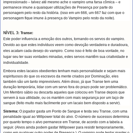
impressionado – talvez até mesmo ache o vampiro uma farsa cômica – e
permanece imune a quaisquer utilizações de Presença por parte do
personagem pelo resto da história. (isso em um 666, um 667 faz com que o
personagem fique imune à presença do Vampiro pelo resto da noite).
NÍVEL 3:
Transe:
Este poder influencia a emoção dos outros, tornando-os servos do vampiro.
Devido ao que estes indivíduos veem como devoção verdadeira e duradoura,
eles acatam cada desejo do vampiro. Como isso é feito de boa vontade, no
lugar seu ter suas vontades minadas, estes servos mantêm sua criatividade e
individualidade.
Embora estes lacaios obedientes tenham mais personalidade e sejam mais
espirituosos do que os escravos da mente criados por Dominação, eles
também são um tanto imprevisíveis. Além disso, já que Transe tem uma
duração temporária, lidar com um servo fora do prazo pode ser problemático.
Um Membro sábio ou descarta aqueles que colocou em Transe depois que
servem à sua utilidade, ou os mantém com mais segurança por um laço de
sangue (feito muito mais facilmente por um lacaio bem disposto a servir).
Sistema:
O jogador gasta um Ponto de Sangue e testa seu Transe, com uma
penalidade igual ao Willpower total do alvo. O número de sucessos determina
por quanto tempo o alvo permanece em Transe, de acordo com a tabela a
seguir. (Alvos ainda podem gastar Willpower para resistir temporariamente,
como em qualquer outro poder de Presença.). O vampiro pode tentar manter o