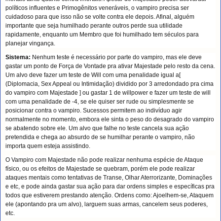
políticos influentes e Primogênitos veneráveis, o vampiro precisa ser
cuidadoso para que isso não se volte contra ele depois. Afinal, alguém
importante que seja humilhado perante outros perde sua utilidade
rapidamente, enquanto um Membro que foi humilhado tem séculos para
planejar vingança.
Sistema:
Nenhum teste é necessário por parte do vampiro, mas ele deve
gastar um ponto de Força de Vontade pra ativar Majestade pelo resto da cena.
Um alvo deve fazer um teste de Will com uma penalidade igual a[
(Diplomacia, Sex Appeal ou Intimidação) dividido por 3 arredondado pra cima
do vampiro com Majestade ] ou gastar 1 de willpower e fazer um teste de will
com uma penalidade de -4, se ele quiser ser rude ou simplesmente se
posicionar contra o vampiro. Sucessos permitem ao indivíduo agir
normalmente no momento, embora ele sinta o peso do desagrado do vampiro
se abatendo sobre ele. Um alvo que falhe no teste cancela sua ação
pretendida e chega ao absurdo de se humilhar perante o vampiro, não
importa quem esteja assistindo.
O Vampiro com Majestade não pode realizar nenhuma espécie de Ataque
físico, ou os efeitos de Majestade se quebram, porém ele pode realizar
ataques mentais como tentativas de Transe, Olhar Aterrorizante, Dominações
e etc, e pode ainda gastar sua ação para dar ordens simples e específicas pra
todos que estiverem prestando atenção. Ordens como: Ajoelhem-se, Ataquem
ele (apontando pra um alvo), larguem suas armas, cancelem seus poderes,
etc.