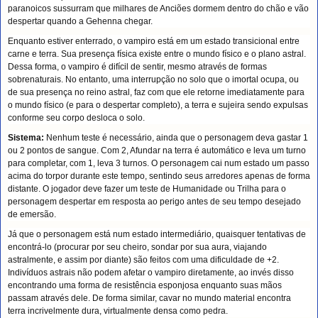
paranoicos sussurram que milhares de Anciões dormem dentro do chão e vão
despertar quando a Gehenna chegar.
Enquanto estiver enterrado, o vampiro está em um estado transicional entre
carne e terra. Sua presença física existe entre o mundo físico e o plano astral.
Dessa forma, o vampiro é difícil de sentir, mesmo através de formas
sobrenaturais. No entanto, uma interrupção no solo que o imortal ocupa, ou
de sua presença no reino astral, faz com que ele retorne imediatamente para
o mundo físico (e para o despertar completo), a terra e sujeira sendo expulsas
conforme seu corpo desloca o solo.
Sistema:
Nenhum teste é necessário, ainda que o personagem deva gastar 1
ou 2 pontos de sangue. Com 2, Afundar na terra é automático e leva um turno
para completar, com 1, leva 3 turnos. O personagem cai num estado um passo
acima do torpor durante este tempo, sentindo seus arredores apenas de forma
distante. O jogador deve fazer um teste de Humanidade ou Trilha para o
personagem despertar em resposta ao perigo antes de seu tempo desejado
de emersão.
Já que o personagem está num estado intermediário, quaisquer tentativas de
encontrá-lo (procurar por seu cheiro, sondar por sua aura, viajando
astralmente, e assim por diante) são feitos com uma dificuldade de +2.
Indivíduos astrais não podem afetar o vampiro diretamente, ao invés disso
encontrando uma forma de resistência esponjosa enquanto suas mãos
passam através dele. De forma similar, cavar no mundo material encontra
terra incrivelmente dura, virtualmente densa como pedra.