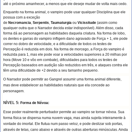
até o próximo amanhecer, a menos que ele deseje mudar de volta mais cedo.
Enquanto na forma animal, o vampiro pode usar qualquer Disciplina que ele
possua com a exceção
de
Necromancia
,
Serpentis
,
Taumaturgia
ou
Vicissitude
(assim como
qualquer outra que o Narrador decida estar indisponível). Além disso, cada
forma dá ao personagem as habilidades daquela criatura. Na forma de lobo,
os dentes e garras do vampiro infligem dano agravado de Força + 1, ele pode
correr no dobro de velocidade, e a dificuldade de todos os testes de
Percepção é reduzida em dois. Na forma de morcego, a Força do vampiro é
reduzida para 1, mas ele pode voar a velocidades superiores a 20 milhas por
hora (Move 10 e vôo em combate), dificuldades para todos os testes de
Percepção baseados em audição são reduzidos em três, e ataques contra ele
têm uma dificuldade de +2 devido a seu tamanho pequeno.
O Narrador pode permitir ao Gangrel assumir uma forma animal diferente,
mas deve estabelecer as habilidades naturais que ela concede ao
personagem.
NÍVEL 5:
Forma de Névoa:
Esse poder realmente perturbador permite ao vampiro se tornar névoa. Sua
forma física se dispersa numa nuvem vaga, mas ainda sujeita inteiramente à
vontade do imortal. Ele flutua num passo veloz, e pode deslizar sob portas,
através de telas, cano abaixo e através de outras aberturas minúsculas. Ainda