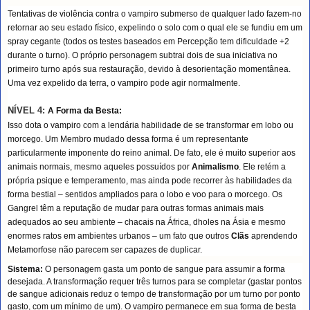
Tentativas de violência contra o vampiro submerso de qualquer lado fazem-no
retornar ao seu estado físico, expelindo o solo com o qual ele se fundiu em um
spray cegante (todos os testes baseados em Percepção tem dificuldade +2
durante o turno). O próprio personagem subtrai dois de sua iniciativa no
primeiro turno após sua restauração, devido à desorientação momentânea.
Uma vez expelido da terra, o vampiro pode agir normalmente.
NÍVEL 4:
A Forma da Besta:
Isso dota o vampiro com a lendária habilidade de se transformar em lobo ou
morcego. Um Membro mudado dessa forma é um representante
particularmente imponente do reino animal. De fato, ele é muito superior aos
animais normais, mesmo aqueles possuídos por
Animalismo
. Ele retém a
própria psique e temperamento, mas ainda pode recorrer às habilidades da
forma bestial – sentidos ampliados para o lobo e voo para o morcego. Os
Gangrel têm a reputação de mudar para outras formas animais mais
adequados ao seu ambiente – chacais na África, dholes na Ásia e mesmo
enormes ratos em ambientes urbanos – um fato que outros
Clãs
aprendendo
Metamorfose não parecem ser capazes de duplicar.
Sistema:
O personagem gasta um ponto de sangue para assumir a forma
desejada. A transformação requer três turnos para se completar (gastar pontos
de sangue adicionais reduz o tempo de transformação por um turno por ponto
gasto, com um mínimo de um). O vampiro permanece em sua forma de besta