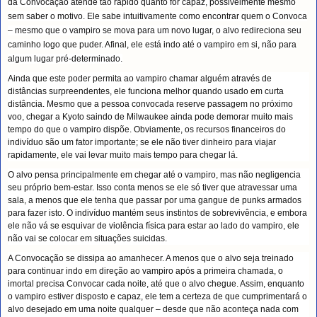
da Convocação atende tão rápido quanto for capaz, possivelmente mesmo
sem saber o motivo. Ele sabe intuitivamente como encontrar quem o Convoca
– mesmo que o vampiro se mova para um novo lugar, o alvo redireciona seu
caminho logo que puder. Afinal, ele está indo até o vampiro em si, não para
algum lugar pré-determinado.
Ainda que este poder permita ao vampiro chamar alguém através de
distâncias surpreendentes, ele funciona melhor quando usado em curta
distância. Mesmo que a pessoa convocada reserve passagem no próximo
voo, chegar a Kyoto saindo de Milwaukee ainda pode demorar muito mais
tempo do que o vampiro dispõe. Obviamente, os recursos financeiros do
indivíduo são um fator importante; se ele não tiver dinheiro para viajar
rapidamente, ele vai levar muito mais tempo para chegar lá.
O alvo pensa principalmente em chegar até o vampiro, mas não negligencia
seu próprio bem-estar. Isso conta menos se ele só tiver que atravessar uma
sala, a menos que ele tenha que passar por uma gangue de punks armados
para fazer isto. O indivíduo mantém seus instintos de sobrevivência, e embora
ele não vá se esquivar de violência física para estar ao lado do vampiro, ele
não vai se colocar em situações suicidas.
A Convocação se dissipa ao amanhecer. A menos que o alvo seja treinado
para continuar indo em direção ao vampiro após a primeira chamada, o
imortal precisa Convocar cada noite, até que o alvo chegue. Assim, enquanto
o vampiro estiver disposto e capaz, ele tem a certeza de que cumprimentará o
alvo desejado em uma noite qualquer – desde que não aconteça nada com