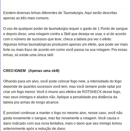
Existem diversas linhas diferentes de Taumaturgia. Aqui serão descritas
apenas as três mais comuns.
O uso de qualquer poder de taumaturgia requer o gasto de 1 Ponto de sangue
e depois disso, uma rolagem contra a Skill que deseja-se usar, e aí de acordo
com o número de sucessos que teve, checa a tabela pra ver o efeito.
Algumas linhas taumatúrgicas produzem apenas um efeito, que pode ser mais
forte ou mais fraco de acordo em como você passa na sua rolagem. Pra essas
linhas, só existe uma única skill.
CREO IGNEM (Apenas uma skill)
Olhando para um alvo, você pode colocar fogo nele, a intensidade do fogo
depende de quantos sucessos você tem, mas você sempre pode optar por
criar um fogo menor. Você é imune aos efeitos de ROTSHECK desse fogo,
mas seus inimigos e aliados não. Aplique a penalidade pra distância da
tabela pra armas de longo alcance.
É possível continuar a manter o fogo no mesmo alvo, nesse caso, você não
gasta novamente o sangue, mas faz novamente a rolagem. Você causa o
dano indicado com sua nova tentativa, mais o dano que seu inimigo tomou
anteriormente após a redução de dano.