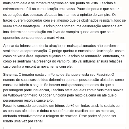
mais perto dele e se tornam receptivos ao seu ponto de vista. Fascínio é
extremamente útil na comunicação em massa. Pouco importa o que se diz –
os corações das pessoas afetadas inclinam-se à opinião do vampiro. Os
fracos querem concordar com ele; mesmo que os obstinados resistam, logo se
veem em desvantagem. Fascínio pode tornar uma deliberação arriscada em
ima determinada resolução em favor do vampiro quase antes que seus
oponentes percebam que a maré virou.
Apesar da intensidade desta atração, os mais apaixonados não perdem o
sentido de autopreservação. O perigo quebra o encanto da fascinação, assim
como deixar a área. Aqueles sujeitos ao Fascínio se lembrarão, entretanto, de
como se sentiram na presença do vampiro. Isto vai influenciar suas relações
caso venha a encontrar novamente com ele.
Sistema:
O jogador gasta um Ponto de Sangue e testa seu Fascínio
. O
número de sucessos obtidos determina quantas pessoas são afetadas, como
consta na tabela a seguir. Se houver mais pessoas presentes do que o
personagem pode influenciar, Fascínio afeta aqueles com níveis mais baixos
de Willpower primeiro. O poder funciona pelo resto da cena ou até que o
personagem resolva cancelá-lo.
Fascínio concede ao usuário um bônus de +5 em todas as skills sociais com
as pessoas afetadas, e dobra o seu bônus de reaction com as mesmas,
afetando retroativamente a rolagem de reaction. Esse poder só pode ser
usado uma vez por cena!