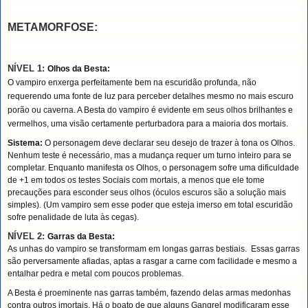
METAMORFOSE:
NÍVEL 1:
Olhos da Besta:
O vampiro enxerga perfeitamente bem na escuridão profunda, não
requerendo uma fonte de luz para perceber detalhes mesmo no mais escuro
porão ou caverna. A Besta do vampiro é evidente em seus olhos brilhantes e
vermelhos, uma visão certamente perturbadora para a maioria dos mortais.
Sistema:
O personagem deve declarar seu desejo de trazer à tona os Olhos.
Nenhum teste é necessário, mas a mudança requer um turno inteiro para se
completar. Enquanto manifesta os Olhos, o personagem sofre uma dificuldade
de +1 em todos os testes Sociais com mortais, a menos que ele tome
precauções para esconder seus olhos (óculos escuros são a solução mais
simples). (Um vampiro sem esse poder que esteja imerso em total escuridão
sofre penalidade de luta às cegas).
NÍVEL 2:
Garras da Besta:
As unhas do vampiro se transformam em longas garras bestiais. Essas garras
são perversamente afiadas, aptas a rasgar a carne com facilidade e mesmo a
entalhar pedra e metal com poucos problemas.
A Besta é proeminente nas garras também, fazendo delas armas medonhas
contra outros imortais. Há o boato de que alguns Gangrel modificaram esse