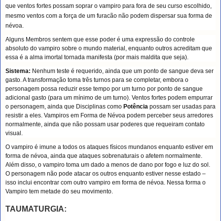
que ventos fortes possam soprar o vampiro para fora de seu curso escolhido,
mesmo ventos com a força de um furacão não podem dispersar sua forma de
névoa.
Alguns Membros sentem que esse poder é uma expressão do controle
absoluto do vampiro sobre o mundo material, enquanto outros acreditam que
essa é a alma imortal tornada manifesta (por mais maldita que seja).
Sistema:
Nenhum teste é requerido, ainda que um ponto de sangue deva ser
gasto. A transformação toma três turnos para se completar, embora o
personagem possa reduzir esse tempo por um turno por ponto de sangue
adicional gasto (para um mínimo de um turno). Ventos fortes podem empurrar
o personagem, ainda que Disciplinas como
Potência
possam ser usadas para
resistir a eles. Vampiros em Forma de Névoa podem perceber seus arredores
normalmente, ainda que não possam usar poderes que requeiram contato
visual.
O vampiro é imune a todos os ataques físicos mundanos enquanto estiver em
forma de névoa, ainda que ataques sobrenaturais o afetem normalmente.
Além disso, o vampiro toma um dado a menos de dano por fogo e luz do sol.
O personagem não pode atacar os outros enquanto estiver nesse estado –
isso inclui encontrar com outro vampiro em forma de névoa. Nessa forma o
Vampiro tem metade do seu movimento.
TAUMATURGIA: