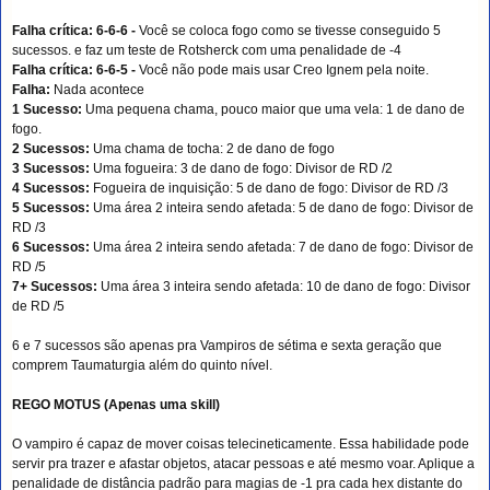
Falha crítica: 6-6-6 -
Você se coloca fogo como se tivesse conseguido 5
sucessos. e faz um teste de
Rotsherck com uma penalidade de -4
Falha crítica: 6-6-5 -
Você não pode mais usar Creo Ignem pela noite.
Falha:
Nada acontece
1 Sucesso:
Uma pequena chama, pouco maior que uma vela: 1 de dano de
fogo.
2 Sucessos:
Uma chama de tocha: 2 de dano de fogo
3 Sucessos:
Uma fogueira: 3 de dano de fogo: Divisor de RD /2
4 Sucessos:
Fogueira de inquisição: 5 de dano de fogo: Divisor de RD /3
5 Sucessos:
Uma área 2 inteira sendo afetada: 5 de dano de fogo: Divisor de
RD /3
6 Sucessos:
Uma área 2 inteira sendo afetada: 7 de dano de fogo: Divisor de
RD /5
7+ Sucessos:
Uma área 3 inteira sendo afetada: 10 de dano de fogo: Divisor
de RD /5
6 e 7 sucessos são apenas pra Vampiros de sétima e sexta geração que
comprem Taumaturgia além do quinto nível.
REGO MOTUS (Apenas uma skill)
O vampiro é capaz de mover coisas telecineticamente. Essa habilidade pode
servir pra trazer e afastar objetos, atacar pessoas e até mesmo voar. Aplique a
penalidade de distância padrão para magias de -1 pra cada hex distante do