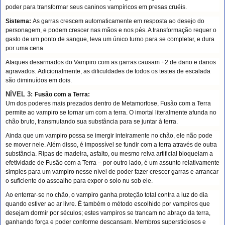
poder para transformar seus caninos vampíricos em presas cruéis.
Sistema:
As garras crescem automaticamente em resposta ao desejo do
personagem, e podem crescer nas mãos e nos pés. A transformação requer o
gasto de um ponto de sangue, leva um único turno para se completar, e dura
por uma cena.
Ataques desarmados do Vampiro com as garras causam +2 de dano e danos
agravados. Adicionalmente, as dificuldades de todos os testes de escalada
são diminuídos em dois.
NÍVEL 3:
Fusão com a Terra:
Um dos poderes mais prezados dentro de Metamorfose, Fusão com a Terra
permite ao vampiro se tornar um com a terra. O imortal literalmente afunda no
chão bruto, transmutando sua substância para se juntar à terra.
Ainda que um vampiro possa se imergir inteiramente no chão, ele não pode
se mover nele. Além disso, é impossível se fundir com a terra através de outra
substância. Ripas de madeira, asfalto, ou mesmo relva artificial bloqueiam a
efetividade de Fusão com a Terra – por outro lado, é um assunto relativamente
simples para um vampiro nesse nível de poder fazer crescer garras e arrancar
o suficiente do assoalho para expor o solo nu sob ele.
Ao enterrar-se no chão, o vampiro ganha proteção total contra a luz do dia
quando estiver ao ar livre. É também o método escolhido por vampiros que
desejam dormir por séculos; estes vampiros se trancam no abraço da terra,
ganhando força e poder conforme descansam. Membros supersticiosos e