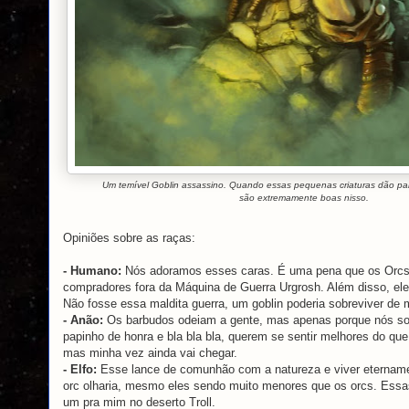
Um temível Goblin assassino. Quando essas pequenas criaturas dão par
são extremamente boas nisso.
Opiniões sobre as raças:
- Humano
:
Nós adoramos esses caras. É uma pena que os Orcs 
compradores fora da Máquina de Guerra Urgrosh. Além disso, ele
Não fosse essa maldita guerra, um goblin poderia sobreviver d
- Anão:
Os barbudos odeiam a gente, mas apenas porque nós som
papinho de honra e bla bla bla, querem se sentir melhores do q
mas minha vez ainda vai chegar.
- Elfo:
Esse lance de comunhão com a natureza e viver etername
orc olharia, mesmo eles sendo muito menores que os orcs. Essas
um pra mim no deserto Troll.