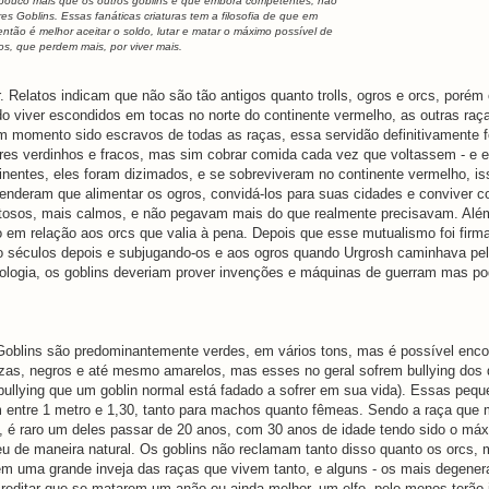
 pouco mais que os outros goblins e que embora competentes, não
es Goblins. Essas fanáticas criaturas tem a filosofia de que em
ntão é melhor aceitar o soldo, lutar e matar o máximo possível de
os, que perdem mais, por viver mais.
. Relatos indicam que não são tão antigos quanto trolls, ogros e orcs, porém
do viver escondidos em tocas no norte do continente vermelho, as outras ra
m momento sido escravos de todas as raças, essa servidão definitivamente f
res verdinhos e fracos, mas sim cobrar comida cada vez que voltassem - e e
inentes, eles foram dizimados, e se sobreviveram no continente vermelho, is
nderam que alimentar os ogros, convidá-los para suas cidades e conviver c
eitosos, mais calmos, e não pegavam mais do que realmente precisavam. Alé
m relação aos orcs que valia à pena. Depois que esse mutualismo foi firma
 séculos depois e subjugando-os e aos ogros quando Urgrosh caminhava pel
cnologia, os goblins deveriam prover invenções e máquinas de guerram mas p
Goblins são predominantemente verdes, em vários tons, mas é possível enco
nzas, negros e até mesmo amarelos, mas esses no geral sofrem bullying dos
bullying que um goblin normal está fadado a sofrer em sua vida). Essas peq
m entre 1 metro e 1,30, tanto para machos quanto fêmeas. Sendo a raça que
, é raro um deles passar de 20 anos, com 30 anos de idade tendo sido o m
veu de maneira natural. Os goblins não reclamam tanto disso quanto os orcs,
em uma grande inveja das raças que vivem tanto, e alguns - os mais degener
editar que se matarem um anão ou ainda melhor, um elfo, pelo menos terão 