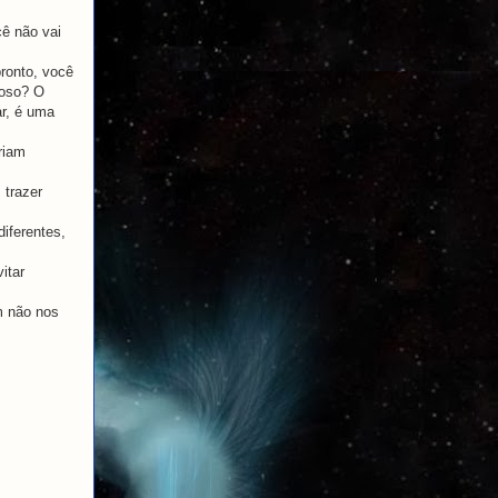
ê não vai
pronto, você
goso? O
ar, é uma
riam
 trazer
iferentes,
itar
m não nos