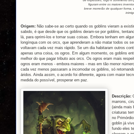
de explosões, fogo e sofrimento um
figuram entre os maiores inventor
breve morrerão de qualquer forma, e
inimig
Origem:
Não sabe-se ao certo quando os goblins vieram a existir
sabido, é que desde que os goblins deram-se por goblins, tentan
lá, para oprimi-los e tomar suas coisas. Embora tenham em algu
longínqua com os orcs, que aprenderam a não matar todos os se
voltavam cada vez mais rápido. Se um dia habitaram outros cont
apenas uma coisa, os ogros. Em algum momento, os goblins ente
melhor do que pagar tributo aos orcs. Os ogros eram mais resp
ogros eram menos - embora maiores - mas em tão menor número e
cada vez menos passaram a incomodar os goblins, só retornando
áridos. Ainda assim, o acordo foi diferente, agora com maior te
medida do possível, prosperar em paz.
Descrição:
marrons, ci
(ainda mais 
criaturas te
no Primórdio
goblin já vi
fundo eles t
chegam a acr