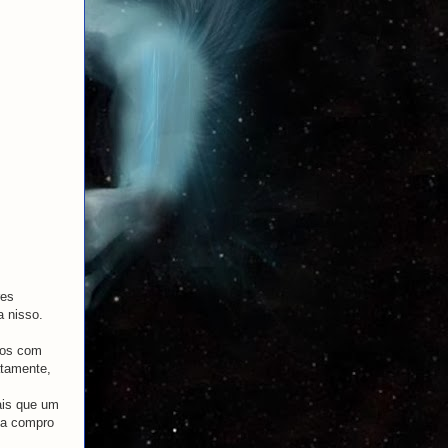
res
a nisso.
dos com
atamente,
ais que um
da compro