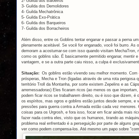
2- Guilda dos Baloeiros
3- Guilda dos Demolidores
4- Guilda Mechatrônica
5- Guilda Exo-Prática
6- Guilda dos Barqueiros
7- Guilda dos Borracheiros
Além disso, entre os Goblins tentar enganar e passar a perna um
plenamente aceitável. Se você for enganado, você foi burro. As o
demoram a acostumar-se com isso quando visitam MechaTron, 
como os goblins são. É basicamente permitido enganar, mentir e t
vantagem, e se a outra parte caiu nisso, a culpa é exclusivament
Situação:
Os goblins estão vivendo seu melhor momento. Com 
prósperas, Mecha e Tron (ligadas através de uma rota perigosa 
território Troll da Montanha, por sorte existem Zepelins e as Cáp
arremessadoras) Eles ficaram ricos (ao menos os que importam,
podem ficar ricos se trabalharem direito, ou é isso que dizem, é
os espíritos, mas ogros e goblins estão juntos desde sempre, e v
pressões para guerra contra a Armada estão cada vez menores.
coisas para os Urgrosh, e fora isso, focar em ficar ainda mais 
fazer nada contra eles, visto que os humanos, tirando as máqui
problema real enfrentado é a perseguição por parte de alguns 
ver como podem compensa-los. Até mesmo um papo sobre "comprar t