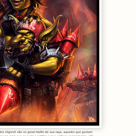
dos Urgrosh são no geral misfits de sua raça, aqueles que gostam