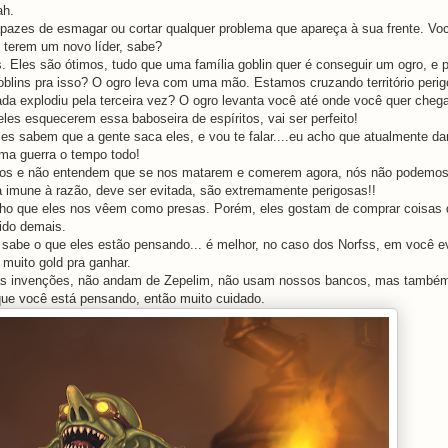
ah.
azes de esmagar ou cortar qualquer problema que apareça à sua frente. Voc
h terem um novo líder, sabe?
. Eles são ótimos, tudo que uma família goblin quer é conseguir um ogro, e 
oblins pra isso? O ogro leva com uma mão. Estamos cruzando território peri
cada explodiu pela terceira vez? O ogro levanta você até onde você quer cheg
eles esquecerem essa baboseira de espíritos, vai ser perfeito!
es sabem que a gente saca eles, e vou te falar....eu acho que atualmente da
uma guerra o tempo todo!
rros e não entendem que se nos matarem e comerem agora, nós não podemos
a imune à razão, deve ser evitada, são extremamente perigosas!!
acho que eles nos vêem como presas. Porém, eles gostam de comprar coisas d
pido demais.
 sabe o que eles estão pensando... é melhor, no caso dos Norfss, em você ev
 muito gold pra ganhar.
sas invenções, não andam de Zepelim, não usam nossos bancos, mas també
 que você está pensando, então muito cuidado.