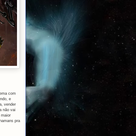
blema com
ando, e
a, vender
a não vai
 maior
shamans pra