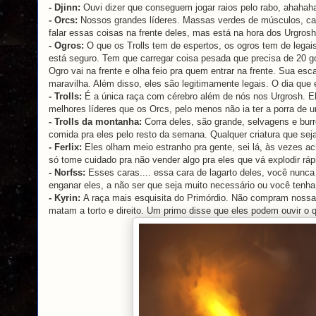
- Djinn:
Ouvi dizer que conseguem jogar raios pelo rabo, ahahah
- Orcs:
Nossos grandes líderes. Massas verdes de músculos, cap
falar essas coisas na frente deles, mas está na hora dos Urgros
- Ogros:
O que os Trolls tem de espertos, os ogros tem de legais
está seguro. Tem que carregar coisa pesada que precisa de 20 g
Ogro vai na frente e olha feio pra quem entrar na frente. Sua es
maravilha. Além disso, eles são legitimamente legais. O dia que 
- Trolls:
É a única raça com cérebro além de nós nos Urgrosh. El
melhores líderes que os Orcs, pelo menos não ia ter a porra de 
- Trolls da montanha:
Corra deles, são grande, selvagens e bu
comida pra eles pelo resto da semana. Qualquer criatura que sej
- Ferlix:
Eles olham meio estranho pra gente, sei lá, às vezes 
só tome cuidado pra não vender algo pra eles que vá explodir rá
- Norfss:
Esses caras.... essa cara de lagarto deles, você nunca
enganar eles, a não ser que seja muito necessário ou você tenha
- Kyrin:
A raça mais esquisita do Primórdio. Não compram nos
matam a torto e direito. Um primo disse que eles podem ouvir o