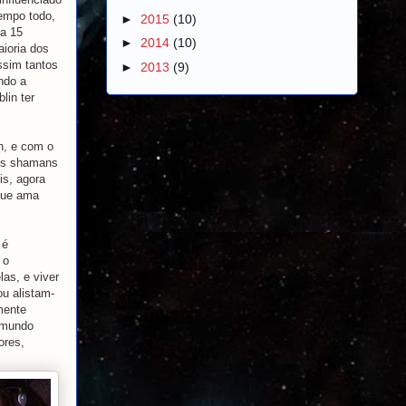
tempo todo,
►
2015
(10)
 a 15
►
2014
(10)
aioria dos
ssim tantos
►
2013
(9)
ndo a
lin ter
h, e com o
tos shamans
is, agora
 que ama
 é
 o
las, e viver
u alistam-
mente
 mundo
ores,