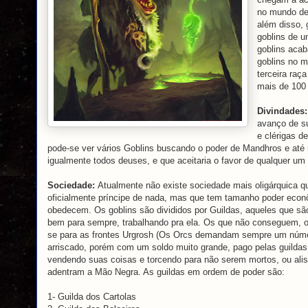
no mundo de 
além disso, 
goblins de u
goblins aca
goblins no 
terceira raç
mais de 100 
Divindades
avanço de su
e clérigas d
pode-se ver vários Goblins buscando o poder de Mandhros e até 
igualmente todos deuses, e que aceitaria o favor de qualquer um 
Sociedade:
Atualmente não existe sociedade mais oligárquica q
oficialmente príncipe de nada, mas que tem tamanho poder econôm
obedecem. Os goblins são divididos por Guildas, aqueles que são 
bem para sempre, trabalhando pra ela. Os que não conseguem, ou
se para as frontes Urgrosh (Os Orcs demandam sempre um número
arriscado, porém com um soldo muito grande, pago pelas guilda
vendendo suas coisas e torcendo para não serem mortos, ou ali
adentram a Mão Negra. As guildas em ordem de poder são:
1- Guilda dos Cartolas