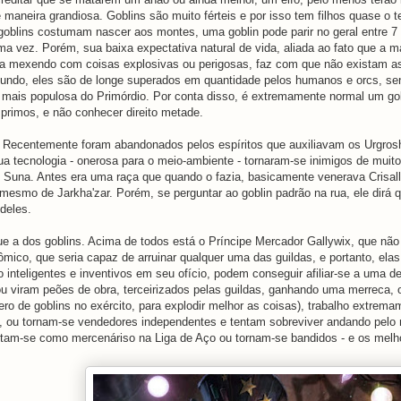
maneira grandiosa. Goblins são muito férteis e por isso tem filhos quase o 
goblins costumam nascer aos montes, uma goblin pode parir no geral entre 7
ma vez. Porém, sua baixa expectativa natural de vida, aliada ao fato que a m
ba mexendo com coisas explosivas ou perigosas, faz com que não existam a
mundo, eles são de longe superados em quantidade pelos humanos e orcs, se
a mais populosa do Primórdio. Por conta disso, é extremamente normal um gob
primos, e não conhecer direito metade.
:
Recentemente foram abandonados pelos espíritos que auxiliavam os Urgros
a tecnologia - onerosa para o meio-ambiente - tornaram-se inimigos de mui
e Suna. Antes era uma raça que quando o fazia, basicamente venerava Crisall
mesmo de Jarkha'zar. Porém, se perguntar ao goblin padrão na rua, ele dirá
deles.
ue a dos goblins. Acima de todos está o Príncipe Mercador Gallywix, que não
ico, que seria capaz de arruinar qualquer uma das guildas, e portanto, elas
inteligentes e inventivos em seu ofício, podem conseguir afiliar-se a uma de
 viram peões de obra, terceirizados pelas guildas, ganhando uma merreca, o
 de goblins no exército, para explodir melhor as coisas), trabalho extrema
s, ou tornam-se vendedores independentes e tentam sobreviver andando pelo
stam-se como mercenáriso na Liga de Aço ou tornam-se bandidos - e os melh