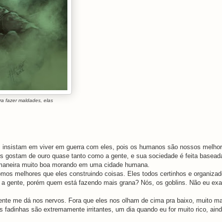
a fazer maldades, elas
insistam em viver em guerra com eles, pois os humanos são nossos melho
s gostam de ouro quase tanto como a gente, e sua sociedade é feita basead
e maneira muito boa morando em uma cidade humana.
os melhores que eles construindo coisas. Eles todos certinhos e organiza
ue a gente, porém quem está fazendo mais grana? Nós, os goblins. Não eu ex
nte me dá nos nervos. Fora que eles nos olham de cima pra baixo, muito m
 fadinhas são extremamente irritantes, um dia quando eu for muito rico, ain