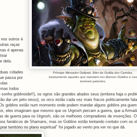
 nos outros é
utras raças
mas é apenas
irar
e dela.
duas cidades
Príncipe Mercador Gallywix, líder da Guilda dos Cartolas,
que passa por
basicamente aqueles que mandam nos Bancos Goblins e nas
temíveis patentes.
sulas
 mas todos
 o sonho goblinoide!!), os ogros são grandes aliados seus (embora haja o pro
ão dar um jeito nisso), os orcs estão cada vez mais fracos politicamente fal
 Os goblins estão num momento onde podem mandar alguns goblins pra guerr
ricos, eles imaginam que mesmo que os Urgrosh percam a guerra, que a Armad
nas de guerra para os Urgrosh, são os melhores compradores de invenções. O
grupos fanáticos de Shamans, mas os Goblins estão tentando contato com os 
erritório no plano espiritual" foi jogado ao vento pra ver no que dá.