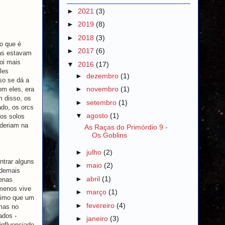
►
2021
(3)
►
2019
(8)
►
2018
(3)
 o que é
►
2017
(6)
ças estavam
oi mais
▼
2016
(17)
les
►
dezembro
(1)
so se dá a
►
novembro
(1)
om eles, era
m disso, os
►
setembro
(1)
do, os orcs
▼
agosto
(1)
os solos
oderiam na
As Raças do Primórdio 9 -
Os Goblins
►
julho
(2)
ntrar alguns
►
maio
(2)
 demais
►
abril
(1)
uenas
 menos vive
►
março
(1)
áximo que um
►
fevereiro
(4)
 mas no
ados -
►
janeiro
(3)
influenciado